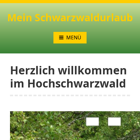
Zum
Inhalt
Mein Schwarzwaldurlaub
springen
MENÜ
Herzlich willkommen
im Hochschwarzwald